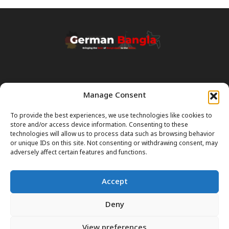
Manage Consent
Transparency & Disclaimer:
Some content and images on this site are generated with the
To provide the best experiences, we use technologies like cookies to
assistance of Artificial Intelligence (AI). While we strive for accuracy, AI
store and/or access device information. Consenting to these
can occasionally produce incorrect or outdated information.
technologies will allow us to process data such as browsing behavior
or unique IDs on this site. Not consenting or withdrawing consent, may
Please Note:
The content on GermanBangla.com is intended solely
adversely affect certain features and functions.
as a
general guide
and a starting point. It does not constitute legal or
professional advice. Always verify official rules (Visas, Laws, Taxes)
Accept
with government authorities before taking action.
Deny
View preferences