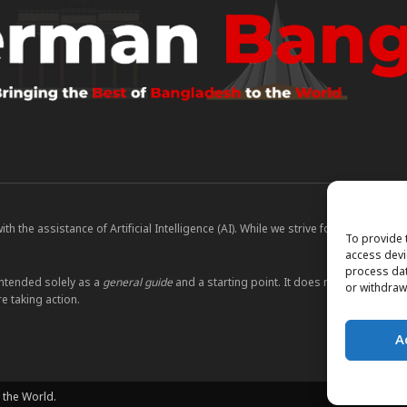
 the assistance of Artificial Intelligence (AI). While we strive for accuracy, A
To provide 
access devi
process dat
ntended solely as a
general guide
and a starting point. It does not constitute le
or withdraw
e taking action.
A
 the World.