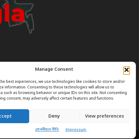
Manage Consent
I can occasionally produce incorrect or outdated
the best experiences, we use technologies like cookies to store and/or
ce information. Consenting to these technologies will allow us to
a such as browsing behavior or unique IDs on this site. Not consenting
gal or professional advice. Always verify official rules
ing consent, may adversely affect certain features and functions.
ccept
Deny
View preferences
গোপনীয়তা নীতি
Impressum
আমাদের সম্পর্কে
যোগাযোগ