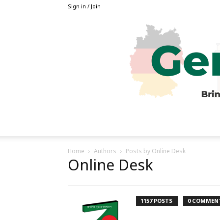
Sign in / Join
Home
Authors
Posts by Online Desk
Online Desk
1157 POSTS
0 COMMEN