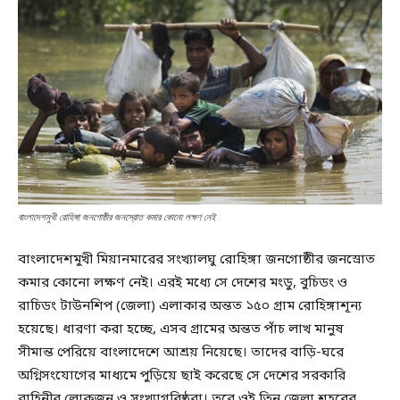
বাংলাদেশমুখী রোহিঙ্গা জনগোষ্ঠীর জনস্রোত কমার কোনো লক্ষণ নেই
বাংলাদেশমুখী মিয়ানমারের সংখ্যালঘু রোহিঙ্গা জনগোষ্ঠীর জনস্রোত
কমার কোনো লক্ষণ নেই। এরই মধ্যে সে দেশের মংডু, বুচিডং ও
রাচিডং টাউনশিপ (জেলা) এলাকার অন্তত ১৫০ গ্রাম রোহিঙ্গাশূন্য
হয়েছে। ধারণা করা হচ্ছে, এসব গ্রামের অন্তত পাঁচ লাখ মানুষ
সীমান্ত পেরিয়ে বাংলাদেশে আশ্রয় নিয়েছে। তাদের বাড়ি-ঘরে
অগ্নিসংযোগের মাধ্যমে পুড়িয়ে ছাই করেছে সে দেশের সরকারি
বাহিনীর লোকজন ও সংখ্যাগরিষ্ঠরা। তবে ওই তিন জেলা শহরের