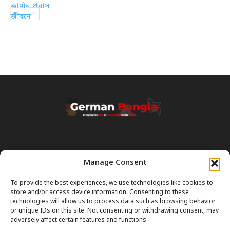
Manage Consent
Transparency & Disclaimer:
Some content and images on this site are generated with the
To provide the best experiences, we use technologies like cookies to
assistance of Artificial Intelligence (AI). While we strive for accuracy, AI
store and/or access device information. Consenting to these
can occasionally produce incorrect or outdated information.
technologies will allow us to process data such as browsing behavior
or unique IDs on this site. Not consenting or withdrawing consent, may
Please Note:
The content on GermanBangla.com is intended solely
adversely affect certain features and functions.
as a
general guide
and a starting point. It does not constitute legal or