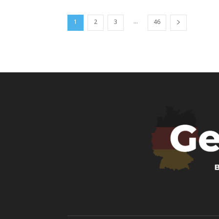
...
1
2
3
46