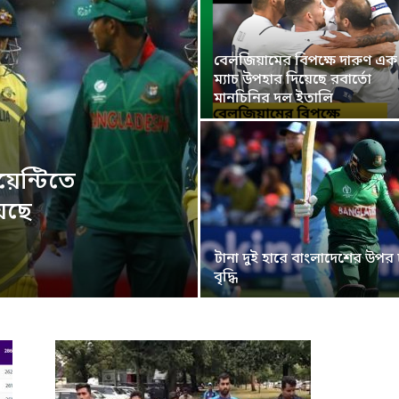
বেলজিয়ামের বিপক্ষে দারুণ এক
ম্যাচ উপহার দিয়েছে রবার্তো
মানচিনির দল ইতালি
য়েন্টিতে
েছে
টানা দুই হারে বাংলাদেশের উপর
বৃদ্ধি