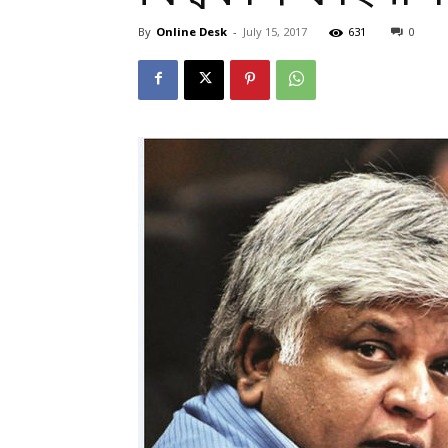
By
Online Desk
-
July 15, 2017
631
0