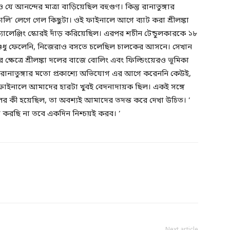
যে আনন্দের মাত্রা বাড়িয়েছিল বহুগুণ। কিন্তু রানাতুঙ্গার
লি’ লেগে গেল কিছুটা। ওই ফাইনালে আগে ব্যাট করা শ্রীলঙ্কা
যালেঞ্জিং স্কোরই দাঁড় করিয়েছিল। এরপর শচীন টেন্ডুলকারকে ১৮
শুধু ফেলেনি, নিজেরাও বসতে চলেছিল চালকের আসনে। সেখান
ক্ষেত্রে শ্রীলঙ্কা দলের বাজে বোলিং এবং ফিল্ডিংয়েরও ভূমিকা
 রানাতুঙ্গার মতো প্রকাশ্যে অভিযোগ এর আগে করেননি কেউই,
ফাইনালে আমাদের হারটা খুবই বেদনাদায়ক ছিল। একই সঙ্গে
লের কী হয়েছিল, তা অবশ্যই আমাদের তদন্ত করে দেখা উচিত। ’
শ করছি না তবে একদিন নিশ্চয়ই করব। ’