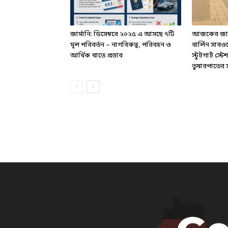
জার্মানি: ডিসেম্বরে ২০২৫ এ আসছে ৭টি
আজকের জার্ম
মূল পরিবর্তন – নাগরিকত্ব, পরিবহন ও
বার্লিন সাবও
আর্থিক খাতে প্রভাব
স্টুটগার্ট স
তুষারপাতের সত