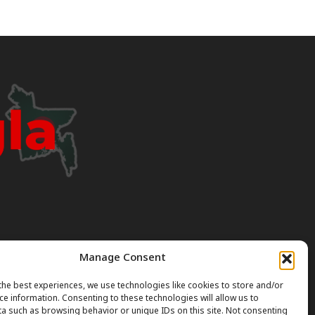
Manage Consent
I can occasionally produce incorrect or outdated
the best experiences, we use technologies like cookies to store and/or
ce information. Consenting to these technologies will allow us to
a such as browsing behavior or unique IDs on this site. Not consenting