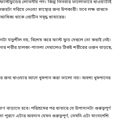
ফাস্টফুডের লোভনীয় পদ। কিন্তু তিনবার ভালোভাবে খাওয়াটাই
রটা সরিয়ে নেওয়া স্বাস্থ্যের জন্য উপকারী। তবে লক্ষ রাখতে
 আধিক্য থাকে প্রোটিন সমৃদ্ধ খাবারের।
টা যত্নশীল নয়, বিশেষ করে ফাস্ট ফুড দেখলে তো কথাই নেই।
নার শরীর হালকা-পাতলা দেখালেও ঠিকই শরীরের ওজন বাড়ছে,
্রহণের জন্য খাওয়ার আগে ধূমপান করা ভালো নয়। অবশ্য ধূমপানের
ণ বাড়াতে হবে। পরিশ্রমের পর খাবারে যে উপাদানটা গুরুত্বপূর্ণ
 তা পূরণে এটার অবদান যেমন গুরুত্বপূর্ণ, তেমনি এটা মাংসপেশি