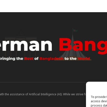
 the assistance of Artificial Intelligence (AI). While we strive for accuracy, A
To provide 
access devi
process dat