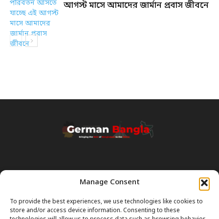
আগস্ট মাসে আমাদের জার্মান প্রবাস জীবনে
Manage Consent
Transparency & Disclaimer:
Some content and images on this site are generated with the
To provide the best experiences, we use technologies like cookies to
assistance of Artificial Intelligence (AI). While we strive for accuracy, AI
store and/or access device information. Consenting to these
can occasionally produce incorrect or outdated information.