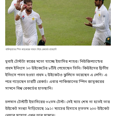
পাকিস্তানের স্পিন জাদুকরের সামনে বিশ্ব রেকর্ডের হাতছানি
দুবাই টেস্টটা স্বপ্নের মতো যাচ্ছে ইয়াসির শাহর। নিউজিল্যান্ডের
প্রথম ইনিংসে ১০ উইকেটের ৮টিই পেয়েছেন তিনি। কিউইদের দ্বিতীয়
ইনিংসে পতন হওয়া প্রথম ২ উইকেটও ঝুলিতে ভরেছেন এ লেগি। এ
পথে গড়েছেন চারটি রেকর্ড। এবার পাকিস্তানের স্পিন জাদুকরের
সামনে বিশ্ব রেকর্ডের হাতছানি।
চলমান টেস্টটি ইয়াসিরের ৩২তম টেস্ট। সেই ম্যাচ শেষ না হতেই তার
উইকেট সংখ্যা দাঁড়িয়েছে ১৯১। ম্যাচের হিসাবে দ্রততম ২০০ উইকেট
নেয়ার সুযোগ এখন তার সামনে।