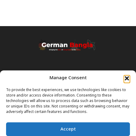
Manage Consent
Transparency & Disclaimer:
Some content and images on this site are generated with the
To provide the best experiences, we use technologies like cookies to
assistance of Artificial Intelligence (AI). While we strive for accuracy, AI
store and/or access device information. Consenting to these
can occasionally produce incorrect or outdated information.
technologies will allow us to process data such as browsing behavior
or unique IDs on this site. Not consenting or withdrawing consent, may
Please Note:
The content on GermanBangla.com is intended solely
adversely affect certain features and functions.
as a
general guide
and a starting point. It does not constitute legal or
professional advice. Always verify official rules (Visas, Laws, Taxes)
Accept
with government authorities before taking action.