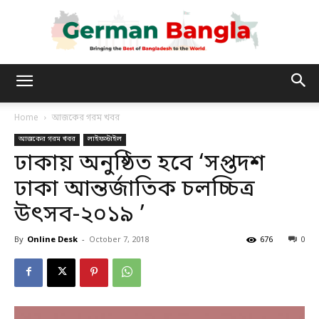
German
Home
আজকের গরম খবর
আজকের গরম খবর
লাইফস্টাইল
Bangla
ঢাকায় অনুষ্ঠিত হবে ‘সপ্তদশ
ঢাকা আন্তর্জাতিক চলচ্চিত্র
উৎসব-২০১৯ ’
By
Online Desk
-
October 7, 2018
676
0