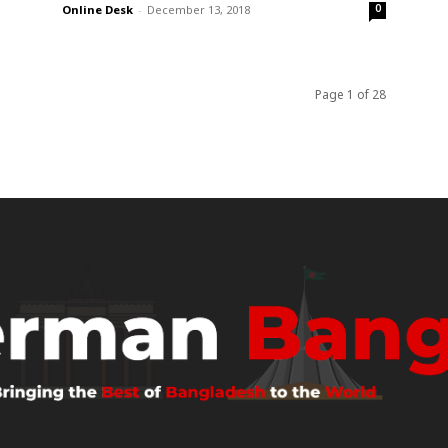
0
Online Desk
-
December 13, 2018
Page 1 of 28