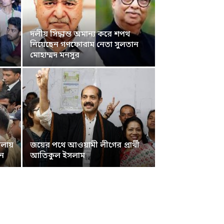
দলীয় সিদ্ধান্ত অমান্য করে শপথ
নিয়েছেন গণফোরাম নেতা সুলতান
মোহাম্মদ মনসুর
ামলায়
জয়ের পথে আওয়ামী লীগের প্রার্থী
িন
আতিকুল ইসলাম