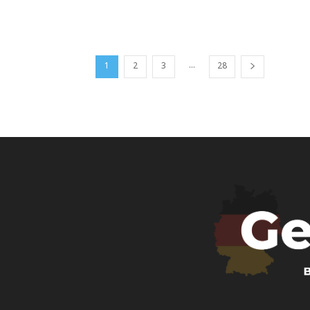
...
1
2
3
28