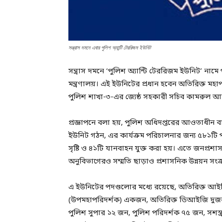
সন্ত্রাস দমনে এবার পুলিশ অ্যান্টি টেররিজম ইউনিট
সন্ত্রাস দমনে ‘পুলিশ অ্যান্টি টেররিজম ইউনিট’ নাম
মন্ত্রণালয়। এই ইউনিটের প্রধান হবেন অতিরিক্ত মহাপরি
পুলিশ শাখা-৩-এর জ্যেষ্ঠ সহকারী সচিব কামরুল আহ
প্রজ্ঞাপনে বলা হয়, পুলিশ অধিদপ্তরের আওতাধীন 
ইউনিট গঠন, এর কার্যক্রম পরিচালনার জন্য ৫৮১টি প
সৃষ্টি ও ৪১টি যানবাহন যুক্ত করা হয়। এতে জনপ্রশাসন 
অনুবিভাগেরও সম্মতি ছাড়াও প্রশাসনিক উন্নয়ন সংক
এ ইউনিটের পদগুলোর মধ্যে রয়েছে, অতিরিক্ত আই
(উপমহাপরিদর্শক) একজন, অতিরিক্ত ডিআইজি দুজন,
পুলিশ সুপার ১২ জন, পুলিশ পরিদর্শক ৭৫ জন, সশস্ত্