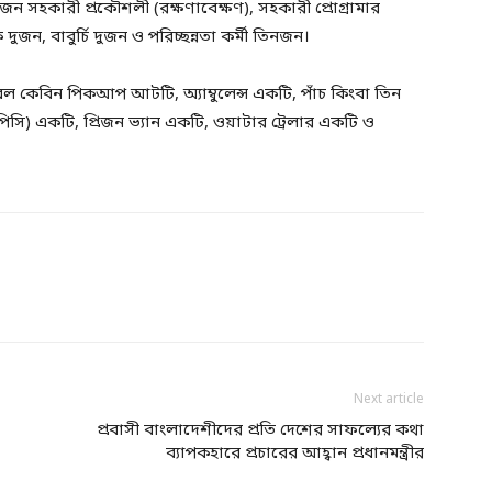
 সহকারী প্রকৌশলী (রক্ষণাবেক্ষণ), সহকারী প্রোগ্রামার
জন, বাবুর্চি দুজন ও পরিচ্ছন্নতা কর্মী তিনজন।
বল কেবিন পিকআপ আটটি, অ্যাম্বুলেন্স একটি, পাঁচ কিংবা তিন
িসি) একটি, প্রিজন ভ্যান একটি, ওয়াটার ট্রেলার একটি ও
Next article
প্রবাসী বাংলাদেশীদের প্রতি দেশের সাফল্যের কথা
ব্যাপকহারে প্রচারের আহ্বান প্রধানমন্ত্রীর