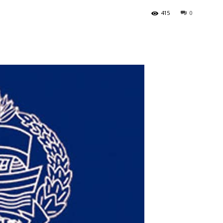
415
0