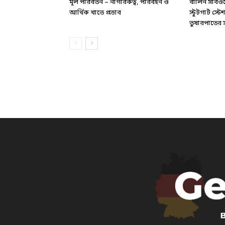
মূল পরিবর্তন – নাগরিকত্ব, পরিবহন ও
বার্লিন সাবও
আর্থিক খাতে প্রভাব
স্টুটগার্ট স
তুষারপাতের সত