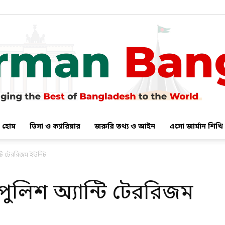
হোম
ভিসা ও ক্যারিয়ার
জরুরি তথ্য ও আইন
এসো জার্মান শিখি
German
ান্টি টেররিজম ইউনিট
 পুলিশ অ্যান্টি টেররিজম
Bangla