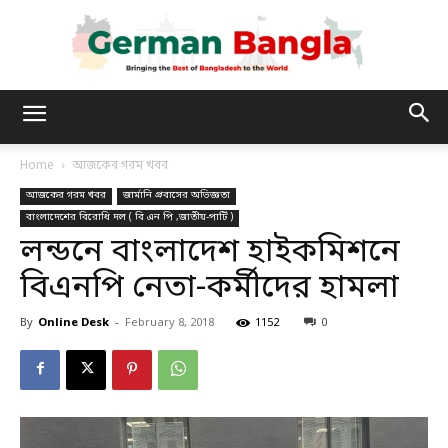
German
Home
আজকের গরম খবর
আজকের গরম খবর
জার্মানি প্রবাসের অভিজ্ঞতা
Bangla
বাংলাদেশের বিরোধি দল ( বি এন পি ,জাতীয়-পার্টি )
লন্ডনে বাংলাদেশ হাইকমিশনে
বিএনপি নেতা-কর্মীদের হামলা
By
Online Desk
-
February 8, 2018
1152
0