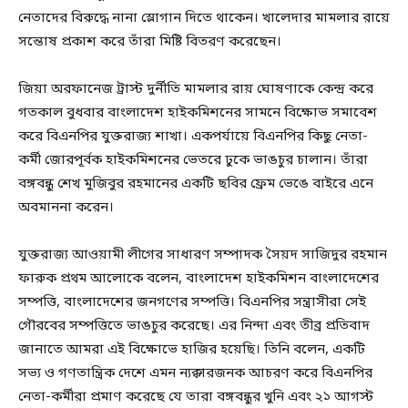
নেতাদের বিরুদ্ধে নানা স্লোগান দিতে থাকেন। খালেদার মামলার রায়ে
সন্তোষ প্রকাশ করে তাঁরা মিষ্টি বিতরণ করেছেন।
জিয়া অরফানেজ ট্রাস্ট দুর্নীতি মামলার রায় ঘোষণাকে কেন্দ্র করে
গতকাল বুধবার বাংলাদেশ হাইকমিশনের সামনে বিক্ষোভ সমাবেশ
করে বিএনপির যুক্তরাজ্য শাখা। একপর্যায়ে বিএনপির কিছু নেতা-
কর্মী জোরপূর্বক হাইকমিশনের ভেতরে ঢুকে ভাঙচুর চালান। তাঁরা
বঙ্গবন্ধু শেখ মুজিবুর রহমানের একটি ছবির ফ্রেম ভেঙে বাইরে এনে
অবমাননা করেন।
যুক্তরাজ্য আওয়ামী লীগের সাধারণ সম্পাদক সৈয়দ সাজিদুর রহমান
ফারুক প্রথম আলোকে বলেন, বাংলাদেশ হাইকমিশন বাংলাদেশের
সম্পত্তি, বাংলাদেশের জনগণের সম্পত্তি। বিএনপির সন্ত্রাসীরা সেই
গৌরবের সম্পত্তিতে ভাঙচুর করেছে। এর নিন্দা এবং তীব্র প্রতিবাদ
জানাতে আমরা এই বিক্ষোভে হাজির হয়েছি। তিনি বলেন, একটি
সভ্য ও গণতান্ত্রিক দেশে এমন ন্যক্কারজনক আচরণ করে বিএনপির
নেতা-কর্মীরা প্রমাণ করেছে যে তারা বঙ্গবন্ধুর খুনি এবং ২১ আগস্ট