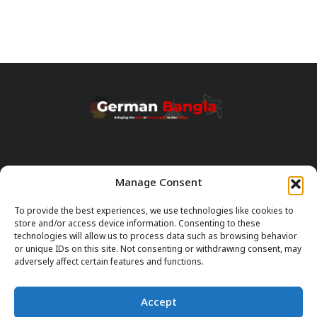
Manage Consent
Transparency & Disclaimer:
Some content and images on this site are generated with the
To provide the best experiences, we use technologies like cookies to
assistance of Artificial Intelligence (AI). While we strive for accuracy, AI
store and/or access device information. Consenting to these
can occasionally produce incorrect or outdated information.
technologies will allow us to process data such as browsing behavior
or unique IDs on this site. Not consenting or withdrawing consent, may
Please Note:
The content on GermanBangla.com is intended solely
adversely affect certain features and functions.
as a
general guide
and a starting point. It does not constitute legal or
professional advice. Always verify official rules (Visas, Laws, Taxes)
Accept
with government authorities before taking action.