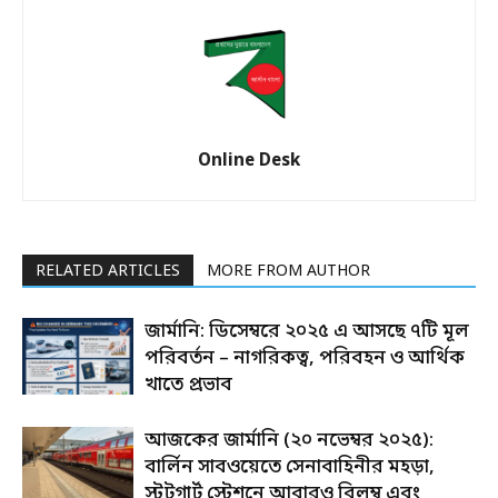
Online Desk
RELATED ARTICLES
MORE FROM AUTHOR
জার্মানি: ডিসেম্বরে ২০২৫ এ আসছে ৭টি মূল
পরিবর্তন – নাগরিকত্ব, পরিবহন ও আর্থিক
খাতে প্রভাব
আজকের জার্মানি (২০ নভেম্বর ২০২৫):
বার্লিন সাবওয়েতে সেনাবাহিনীর মহড়া,
স্টুটগার্ট স্টেশনে আবারও বিলম্ব এবং