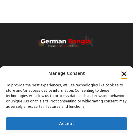
Manage Consent
Transparency & Disclaimer:
Some content and images on this site are generated with the
To provide the best experiences, we use technologies like cookies to
assistance of Artificial Intelligence (AI). While we strive for accuracy, AI
store and/or access device information. Consenting to these
can occasionally produce incorrect or outdated information.
technologies will allow us to process data such as browsing behavior
or unique IDs on this site. Not consenting or withdrawing consent, may
Please Note:
The content on GermanBangla.com is intended solely
adversely affect certain features and functions.
as a
general guide
and a starting point. It does not constitute legal or
professional advice. Always verify official rules (Visas, Laws, Taxes)
Accept
with government authorities before taking action.