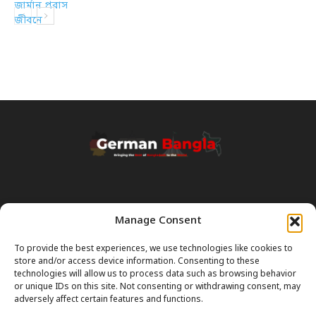
Manage Consent
Transparency & Disclaimer:
Some content and images on this site are generated with the
To provide the best experiences, we use technologies like cookies to
assistance of Artificial Intelligence (AI). While we strive for accuracy, AI
store and/or access device information. Consenting to these
can occasionally produce incorrect or outdated information.
technologies will allow us to process data such as browsing behavior
or unique IDs on this site. Not consenting or withdrawing consent, may
Please Note:
The content on GermanBangla.com is intended solely
adversely affect certain features and functions.
as a
general guide
and a starting point. It does not constitute legal or