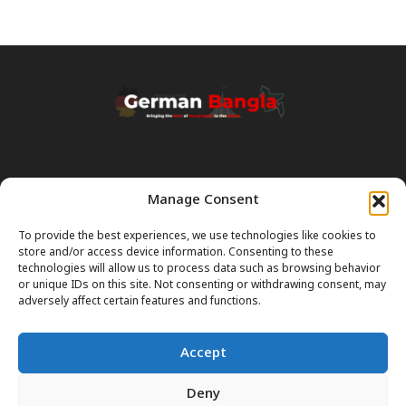
Manage Consent
Transparency & Disclaimer:
Some content and images on this site are generated with the
To provide the best experiences, we use technologies like cookies to
assistance of Artificial Intelligence (AI). While we strive for accuracy, AI
store and/or access device information. Consenting to these
can occasionally produce incorrect or outdated information.
technologies will allow us to process data such as browsing behavior
or unique IDs on this site. Not consenting or withdrawing consent, may
Please Note:
The content on GermanBangla.com is intended solely
adversely affect certain features and functions.
as a
general guide
and a starting point. It does not constitute legal or
professional advice. Always verify official rules (Visas, Laws, Taxes)
Accept
with government authorities before taking action.
Deny