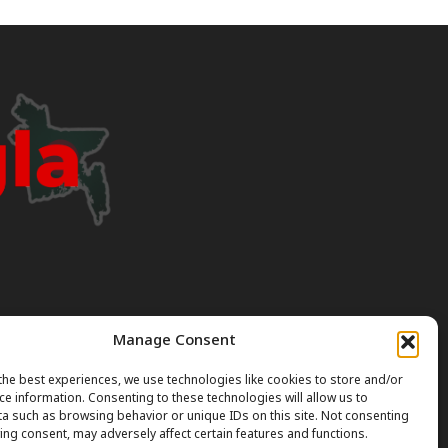
Manage Consent
I can occasionally produce incorrect or outdated
the best experiences, we use technologies like cookies to store and/or
ce information. Consenting to these technologies will allow us to
a such as browsing behavior or unique IDs on this site. Not consenting
gal or professional advice. Always verify official rules
ing consent, may adversely affect certain features and functions.