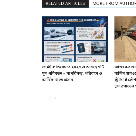
RELATED ARTICLES
MORE FROM AUTHO
জার্মানি: ডিসেম্বরে ২০২৫ এ আসছে ৭টি
আজকের জার্ম
মূল পরিবর্তন – নাগরিকত্ব, পরিবহন ও
বার্লিন সাবও
আর্থিক খাতে প্রভাব
স্টুটগার্ট স
তুষারপাতের সত