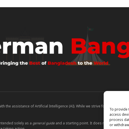
 the assistance of Artificial Intelligence (AI). While we strive for accuracy, A
To provide 
access devi
process dat
ntended solely as a
general guide
and a starting point. It does not constitute le
or withdraw