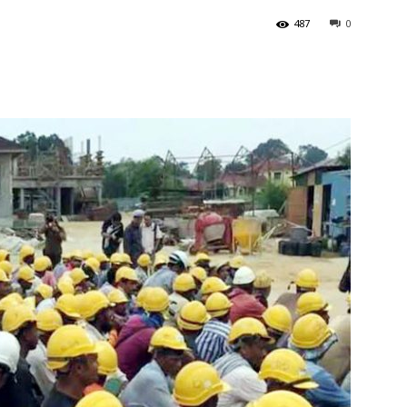
487
0