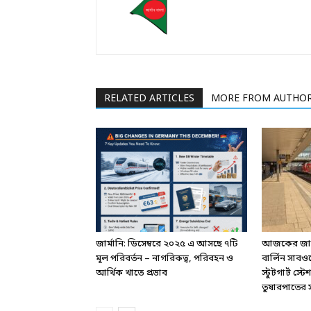
RELATED ARTICLES
MORE FROM AUTHO
জার্মানি: ডিসেম্বরে ২০২৫ এ আসছে ৭টি
আজকের জার্ম
মূল পরিবর্তন – নাগরিকত্ব, পরিবহন ও
বার্লিন সাবও
আর্থিক খাতে প্রভাব
স্টুটগার্ট স
তুষারপাতের সত