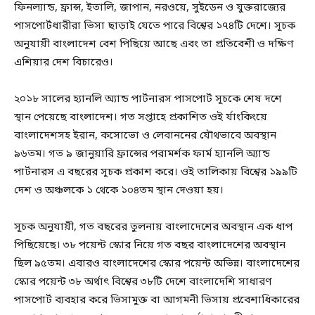
ফিনল্যান্ড, ফ্রান্স, ইতালি, জাপান, নরওয়ে, সুইডেন ও যুক্তরাজ্যের
পাসপোর্টধারীরা ভিসা ছাড়াই যেতে পারে বিশ্বের ১৭৪টি দেশে। সূচক
অনুযায়ী বাংলাদেশ বেশ পিছিয়ে আছে এবং তা প্রতিবেশী ও দক্ষিণ
এশিয়ার দেশ বিচারেও।
২০১৮ সালের হ্যানলি অ্যান্ড পার্টনারস পাসপোর্ট সূচকে শেষ দশে
স্থান পেয়েছে বাংলাদেশ। গত সপ্তাহে প্রকাশিত ওই র্যাংকিংয়ে
বাংলাদেশসহ ইরান, কসোভো ও লেবাননের যৌথভাবে অবস্থান
৯৬তম। গত ৯ জানুয়ারি ফ্রান্সের পরামর্শক ফার্ম হ্যানলি অ্যান্ড
পার্টনারস এ বছরের সূচক প্রকাশ করে। ওই তালিকায় বিশ্বের ১৯৯টি
দেশ ও অঞ্চলকে ১ থেকে ১০৪তম স্থান দেওয়া হয়।
সূচক অনুযায়ী, গত বছরের তুলনায় বাংলাদেশের অবস্থান এক ধাপ
পিছিয়েছে। ৩৮ পয়েন্ট স্কোর নিয়ে গত বছর বাংলাদেশের অবস্থান
ছিল ৯৫তম। এবারও বাংলাদেশের স্কোর পয়েন্ট অভিন্ন। বাংলাদেশের
স্কোর পয়েন্ট ৩৮ অর্থাৎ বিশ্বের ৩৮টি দেশে বাংলাদেশি সাধারণ
পাসপোর্ট ব্যবহার করে ভিসামুক্ত বা আগমনী ভিসায় প্রবেশাধিকারের