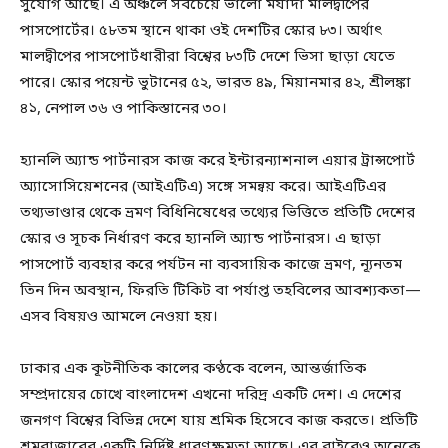
সুযোগ আছে। এ অঞ্চলে সবচেয়ে ভালো মর্যাদা মালদ্বীপের
পাসপোর্টের। ৫৮তম স্থানে থাকা ওই দেশটির স্কোর ৮৩। অর্থাৎ
মালদ্বীপের পাসপোর্টধারীরা বিশ্বের ৮৩টি দেশে ভিসা ছাড়া যেতে
পারে। স্কোর পয়েন্ট ভুটানের ৫২, ভারত ৪৯, মিয়ানমার ৪২, শ্রীলঙ্কা
৪১, নেপাল ৩৬ ও পাকিস্তানের ৩০।
হ্যানলি অ্যান্ড পার্টনারস কাজ করে ইন্টারন্যাশনাল এয়ার ট্রান্সপোর্ট
অ্যাসোসিয়েশনের (আইএটিএ) সঙ্গে সমন্বয় করে। আইএটিএর
তথ্যভাণ্ডার থেকে ভ্রমণ বিধিনিষেধের তথ্যের ভিত্তিতে প্রতিটি দেশের
স্কোর ও সূচক নির্ধারণ করে হ্যানলি অ্যান্ড পার্টনারস। এ ছাড়া
পাসপোর্ট ব্যবহার করে পর্যটন না ব্যবসায়িক কাজে ভ্রমণ, ন্যূনতম
তিন দিন অবস্থান, ফিরতি টিকিট বা পর্যাপ্ত তহবিলের আবশ্যকতা—
এসব বিষয়ও আমলে নেওয়া হয়।
ঢাকার এক কূটনীতিক কালের কণ্ঠকে বলেন, আন্তর্জাতিক
সম্প্রদায়ের চোখে বাংলাদেশ এখনো দরিদ্র একটি দেশ। এ দেশের
জনগণ বিশ্বের বিভিন্ন দেশে যায় শ্রমিক হিসেবে কাজ করতে। প্রতিটি
শ্রমবাজারের একটি নির্দিষ্ট ধারণক্ষমতা আছে। এর বাইরেও অনেকে