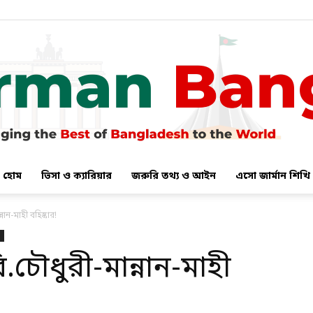
হোম
ভিসা ও ক্যারিয়ার
জরুরি তথ্য ও আইন
এসো জার্মান শিখি
German
নান-মাহী বহিষ্কার!
.চৌধুরী-মান্নান-মাহী
Bangla