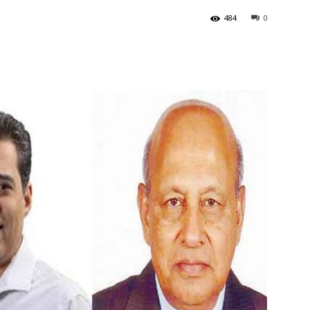
484
0