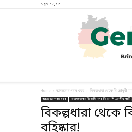
Sign in / Join
Home
আজকের গরম খবর
বিকল্পধারা থেকে বি.চৌধুরী-মান্
আজকের গরম খবর
বাংলাদেশের বিরোধি দল ( বি এন পি ,জাতীয়-পার্টি )
বিকল্পধারা থেকে বি
বহিষ্কার!