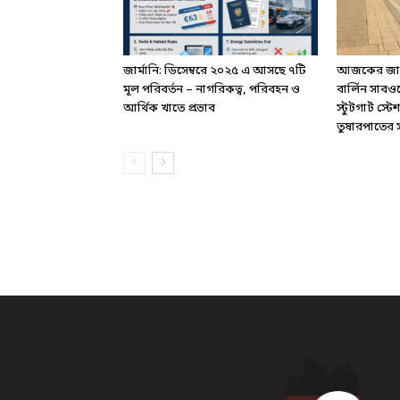
জার্মানি: ডিসেম্বরে ২০২৫ এ আসছে ৭টি
আজকের জার্ম
মূল পরিবর্তন – নাগরিকত্ব, পরিবহন ও
বার্লিন সাবও
আর্থিক খাতে প্রভাব
স্টুটগার্ট স
তুষারপাতের সত