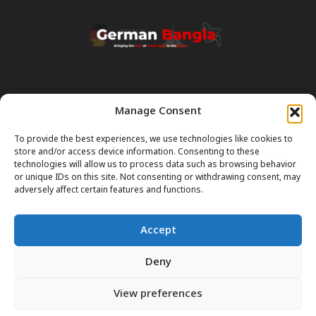
Manage Consent
Transparency & Disclaimer:
Some content and images on this site are generated with the
To provide the best experiences, we use technologies like cookies to
assistance of Artificial Intelligence (AI). While we strive for accuracy, AI
store and/or access device information. Consenting to these
can occasionally produce incorrect or outdated information.
technologies will allow us to process data such as browsing behavior
or unique IDs on this site. Not consenting or withdrawing consent, may
Please Note:
The content on GermanBangla.com is intended solely
adversely affect certain features and functions.
as a
general guide
and a starting point. It does not constitute legal or
professional advice. Always verify official rules (Visas, Laws, Taxes)
Accept
with government authorities before taking action.
Deny
View preferences
আমাদের সম্পর্কে
যোগাযোগ