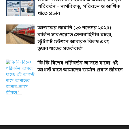
পরিবর্তন – নাগরিকত্ব, পরিবহন ও আর্থিক
খাতে প্রভাব
আজকের জার্মানি (২০ নভেম্বর ২০২৫):
বার্লিন সাবওয়েতে সেনাবাহিনীর মহড়া,
স্টুটগার্ট স্টেশনে আবারও বিলম্ব এবং
তুষারপাতের সতর্কবার্তা
কি কি বিশেষ পরিবর্তন আসতে যাচ্ছে এই
আগস্ট মাসে আমাদের জার্মান প্রবাস জীবনে