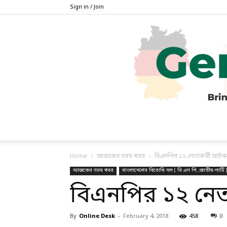
Sign in / Join
Home
আজকের গরম খবর
বিএনপির ১২ নেতাকর্মী আটক
আজকের গরম খবর
বাংলাদেশের বিরোধি দল ( বি এন পি ,জাতীয়-পার্টি )
বিএনপির ১২ নেত
By
Online Desk
-
February 4, 2018
458
0