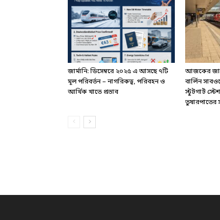
জার্মানি: ডিসেম্বরে ২০২৫ এ আসছে ৭টি
আজকের জার্ম
মূল পরিবর্তন – নাগরিকত্ব, পরিবহন ও
বার্লিন সাবও
আর্থিক খাতে প্রভাব
স্টুটগার্ট স
তুষারপাতের সত