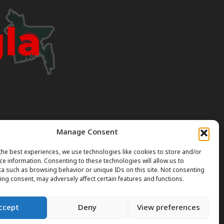
Manage Consent
I can occasionally produce incorrect or outdated
the best experiences, we use technologies like cookies to store and/or
ce information. Consenting to these technologies will allow us to
a such as browsing behavior or unique IDs on this site. Not consenting
gal or professional advice. Always verify official rules
ing consent, may adversely affect certain features and functions.
ccept
Deny
View preferences