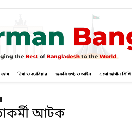
হোম
ভিসা ও ক্যারিয়ার
জরুরি তথ্য ও আইন
এসো জার্মান শিখি
German
াকর্মী আটক
Bangla