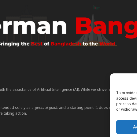
 the assistance of Artificial Intelligence (AI). While we strive for accuracy, A
To provide 
access devi
process dat
ntended solely as a
general guide
and a starting point. It does not constitute le
or withdraw
e taking action.
A