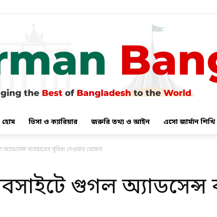
হোম
ভিসা ও ক্যারিয়ার
জরুরি তথ্য ও আইন
এসো জার্মান শিখি
German
অ‍্যাডসেন্স ব্যবহারের সুবিধা দেওয়ার ঘোষণা
সাইটে গুগল অ‍্যাডসেন্স ব
Bangla