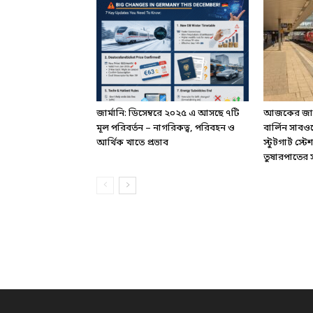
জার্মানি: ডিসেম্বরে ২০২৫ এ আসছে ৭টি
আজকের জার্ম
মূল পরিবর্তন – নাগরিকত্ব, পরিবহন ও
বার্লিন সাবও
আর্থিক খাতে প্রভাব
স্টুটগার্ট স
তুষারপাতের সত