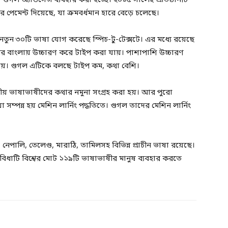
ে গুগল অ্যাডসেন্স ব্যবহার করা হচ্ছে। ২০১৫ সালেই প্রতিষ্ঠানটি
 পেমেন্ট দিয়েছে, যা ক্রমবর্ধমান হারে বেড়ে চলেছে।
তুন ৩০টি ভাষা যোগ করেছে স্পিচ-টু-টেক্সটে। এর মধ্যে রয়েছে
রে বাংলায় উচ্চারণ করে টাইপ করা যায়। পাশাপাশি উচ্চারণ
 যায়। গুগল এটিকে বলছে টাইপ কম, কথা বেশি।
থানীয় ভাষাভাষীদের কথার নমুনা সংগ্রহ করা হয়। আর পুরো
িয়া সম্পন্ন হয় মেশিন লার্নিং পদ্ধতিতে। গুগল তাদের মেশিন লার্নিং
 নেপালি, তেলেগু, মারাঠি, তামিলসহ বিভিন্ন প্রাচীন ভাষা রয়েছে।
ুবিধাটি বিশ্বের মোট ১১৯টি ভাষাভাষীর মানুষ ব‍্যবহার করতে