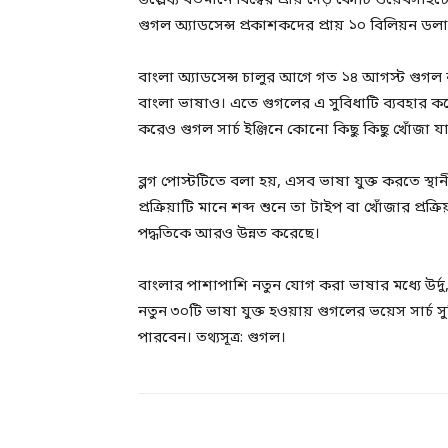
উল্লেখ‍্য বর্তমানে বিশ্বের প্রায় দেড় কোটি ওয়েবসাইট
গুগল অ্যাডসেন্স প্রকাশকদের প্রায় ১০ বিলিয়ন ডলার
বাংলা অ্যাডসেন্স চালুর আগে গত ১৪ আগস্ট গুগল ন
বাংলা ভাষাও। এতে গুগলের এ সুবিধাটি ব্যবহার ক
করেও গুগল সার্চ ইঞ্জিনে কোনো কিছু কিছু খোঁজা
ব্লগ পোস্টটিতে বলা হয়, এসব ভাষা যুক্ত করতে স্
প্রক্রিয়াটি মানে শব্দ শুনে তা টাইপ বা খোঁজার প্রক্র
পদ্ধতিকে আরও উন্নত করেছে।
বাংলার পাশাপাশি নতুন যোগ করা ভাষার মধ্যে উর্দু,
নতুন ৩০টি ভাষা যুক্ত হওয়ায় গুগলের ভয়েস সার্চ স
পারবেন। তথ্যসূত্র: গুগল।