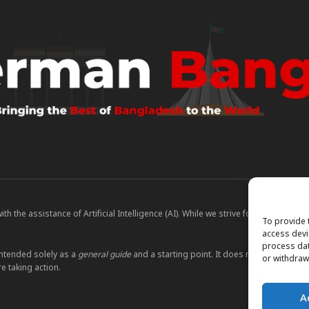
 the assistance of Artificial Intelligence (AI). While we strive for accuracy, A
To provide 
access devi
process dat
ntended solely as a
general guide
and a starting point. It does not constitute le
or withdraw
e taking action.
A