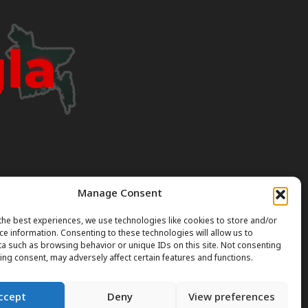
Manage Consent
I can occasionally produce incorrect or outdated
the best experiences, we use technologies like cookies to store and/or
ce information. Consenting to these technologies will allow us to
a such as browsing behavior or unique IDs on this site. Not consenting
gal or professional advice. Always verify official rules
ing consent, may adversely affect certain features and functions.
ccept
Deny
View preferences