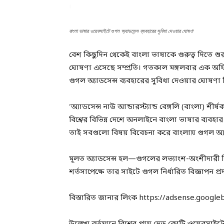
বাংলা ভাষার ওয়েবসাইটে গুগল অ‍্যাডসেন্স ব্যবহারের সুবিধা দেওয়ার ঘোষণা
বেশ কিছুদিন থেকেই বাংলা ভাষাকে গুরুত্ব দিতে শ
ঘোষণা এসেছে সম্প্রতি। গতকাল মঙ্গলবার এক অফিশ
গুগল অ‍্যাডসেন্স ব্যবহারের সুবিধা দেওয়ার ঘোষণা
‘অ্যাডসেন্স নাউ আন্ডারস্ট্যান্ড বেঙ্গলি (বাংলা) শ
বিশ্বের বিভিন্ন দেশে অনলাইনে বাংলা ভাষার ব্যবহ
তাই সবগুলো বিষয় বিবেচনা করে বাংলায় গুগল অ্যা
মূলত অ‍্যাডসেন্স হল—গুগলের লভ্যাংশ-অংশীদারী বি
শর্তসাপেক্ষে তার সাইটে গুগল নির্ধারিত বিজ্ঞাপন প্
বিস্তারিত জানার লিংক https://adsense.google