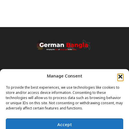
Manage Consent
Transparency & Disclaimer:
Some content and images on this site are generated with the
To provide the best experiences, we use technologies like cookies to
assistance of Artificial Intelligence (AI). While we strive for accuracy, AI
store and/or access device information. Consenting to these
can occasionally produce incorrect or outdated information.
technologies will allow us to process data such as browsing behavior
or unique IDs on this site. Not consenting or withdrawing consent, may
Please Note:
The content on GermanBangla.com is intended solely
adversely affect certain features and functions.
as a
general guide
and a starting point. It does not constitute legal or
professional advice. Always verify official rules (Visas, Laws, Taxes)
Accept
with government authorities before taking action.