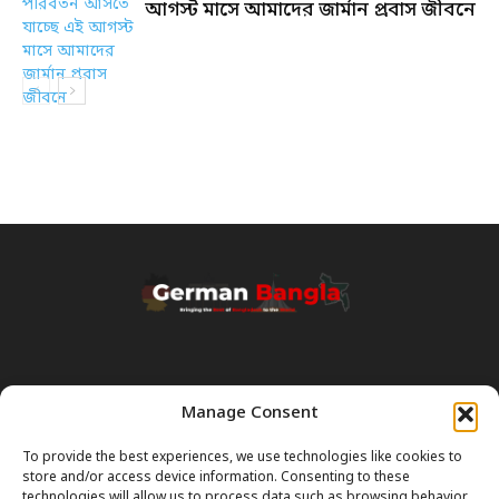
আগস্ট মাসে আমাদের জার্মান প্রবাস জীবনে
Manage Consent
Transparency & Disclaimer:
Some content and images on this site are generated with the
To provide the best experiences, we use technologies like cookies to
assistance of Artificial Intelligence (AI). While we strive for accuracy, AI
store and/or access device information. Consenting to these
can occasionally produce incorrect or outdated information.
technologies will allow us to process data such as browsing behavior