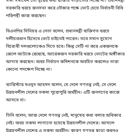
সভা সমাবেশ তো দূরের কথা রাস্তায় দাঁড়াতেও দিচ্ছে না। প্রধানমন্ত্রী
সরকারি খরচে জনসভা করে নৌকার পক্ষে ভোট চেয়ে নির্বাচনী বিধি
পরিপন্থী কাজ করছেন।
বিএনপির সিনিয়র এ নেতা বলেন, প্রধানমন্ত্রী ব্যক্তিগত খরচে
দলীয়প্রধান হিসেবে ভোট চাইতেই পারেন। তবে সমান সুযোগ
বিরোধী দলগুলোকেও দিতে হবে। কিন্তু সেটি না করে একজনকে
জেলে আটকে রেখেছে, আরেকজন সরকারি খরচে ভোটের অঙ্গীকার
আদায় করছেন। অথচ নির্বাচন কমিশনকে অবহিত করলেও তারা
কোনো পদক্ষেপ নিচ্ছে না।
ব্যারিস্টার মওদুদ আহমদ বলেন, যে দেশে গণতন্ত্র নেই, সে দেশে
উন্নয়নশীল দেশের তকমা পুরোপুরি অর্থহীন। এটি জনগণের কাজে
আসবে না।
তিনি বলেন, আজ দেশে গণতন্ত্র নেই, মানুষের কথা বলার অধিকার
নেই। অথচ তকমা লাগানো হয়েছে উন্নয়নশীল দেশের। আসলে
উন্নয়নশীল দেশের এ তকমা অর্থহীন। কারণ গণতন্ত্র ছাড়া কখনও