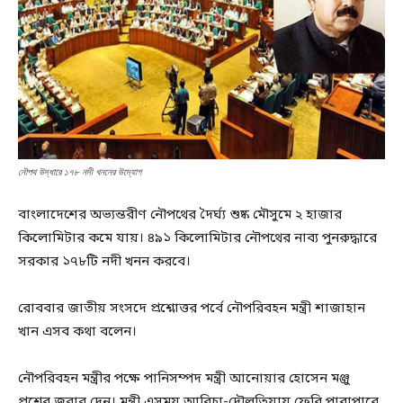
নৌপথ উদ্ধারে ১৭৮ নদী খননের উদ্যোগ
বাংলাদেশের অভ্যন্তরীণ নৌপথের দৈর্ঘ্য শুষ্ক মৌসুমে ২ হাজার
কিলোমিটার কমে যায়। ৪৯১ কিলোমিটার নৌপথের নাব্য পুনরুদ্ধারে
সরকার ১৭৮টি নদী খনন করবে।
রোববার জাতীয় সংসদে প্রশ্নোত্তর পর্বে নৌপরিবহন মন্ত্রী শাজাহান
খান এসব কথা বলেন।
নৌপরিবহন মন্ত্রীর পক্ষে পানিসম্পদ মন্ত্রী আনোয়ার হোসেন মঞ্জু
প্রশ্নের জবাব দেন। মন্ত্রী এসময় আরিচা-দৌলতিয়ায় ফেরি পারাপারে