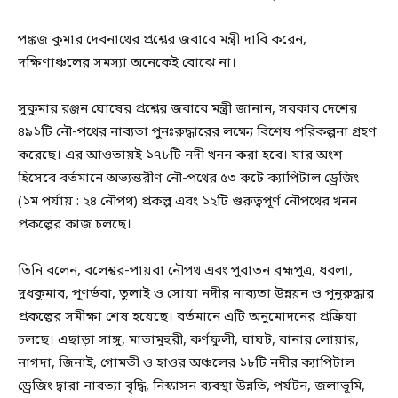
পঙ্কজ কুমার দেবনাথের প্রশ্নের জবাবে মন্ত্রী দাবি করেন,
দক্ষিণাঞ্চলের সমস্যা অনেকেই বোঝে না।
সুকুমার রঞ্জন ঘোষের প্রশ্নের জবাবে মন্ত্রী জানান, সরকার দেশের
৪৯১টি নৌ-পথের নাব্যতা পুনঃরুদ্ধারের লক্ষ্যে বিশেষ পরিকল্পনা গ্রহণ
করেছে। এর আওতায়ই ১৭৮টি নদী খনন করা হবে। যার অংশ
হিসেবে বর্তমানে অভ্যন্তরীণ নৌ-পথের ৫৩ রুটে ক্যাপিটাল ড্রেজিং
(১ম পর্যায় : ২৪ নৌপথ) প্রকল্প এবং ১২টি গুরুত্বপূর্ণ নৌপথের খনন
প্রকল্পের কাজ চলছে।
তিনি বলেন, বলেশ্বর-পায়রা নৌপথ এবং পুরাতন ব্রহ্মপুত্র, ধরলা,
দুধকুমার, পূণর্ভবা, তুলাই ও সোয়া নদীর নাব্যতা উন্নয়ন ও পুনুরুদ্ধার
প্রকল্পের সমীক্ষা শেষ হয়েছে। বর্তমানে এটি অনুমোদনের প্রক্রিয়া
চলছে। এছাড়া সাঙ্গু, মাতামুহুরী, কর্ণফুলী, ঘাঘট, বানার লোয়ার,
নাগদা, জিনাই, গোমতী ও হাওর অঞ্চলের ১৮টি নদীর ক্যাপিটাল
ড্রেজিং দ্বারা নাবত্যা বৃদ্ধি, নিস্কাসন ব্যবস্থা উন্নতি, পর্যটন, জলাভূমি,