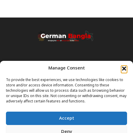
Manage Consent
Transparency & Disclaimer:
Some content and images on this site are generated with the
To provide the best experiences, we use technologies like cookies to
assistance of Artificial Intelligence (AI). While we strive for accuracy, AI
store and/or access device information. Consenting to these
can occasionally produce incorrect or outdated information.
technologies will allow us to process data such as browsing behavior
or unique IDs on this site. Not consenting or withdrawing consent, may
Please Note:
The content on GermanBangla.com is intended solely
adversely affect certain features and functions.
as a
general guide
and a starting point. It does not constitute legal or
professional advice. Always verify official rules (Visas, Laws, Taxes)
Accept
with government authorities before taking action.
Deny