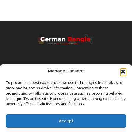
Manage Consent
Transparency & Disclaimer:
Some content and images on this site are generated with the
To provide the best experiences, we use technologies like cookies to
assistance of Artificial Intelligence (AI). While we strive for accuracy, AI
store and/or access device information. Consenting to these
can occasionally produce incorrect or outdated information.
technologies will allow us to process data such as browsing behavior
or unique IDs on this site. Not consenting or withdrawing consent, may
Please Note:
The content on GermanBangla.com is intended solely
adversely affect certain features and functions.
as a
general guide
and a starting point. It does not constitute legal or
professional advice. Always verify official rules (Visas, Laws, Taxes)
Accept
with government authorities before taking action.