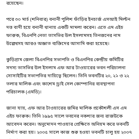
রয়েছেন।
পরে ৩০ মার্চ (শনিবার) বনানী পুলিশ ফাঁড়ির ইনচার্জ এসআই মিল্টন
দত্ত বাদী হয়ে বনানী থানায় একটি মামলা করেন। এতে এম এইচ
ফারুক, বিএনপি নেতা তাসভির উল ইসলামসহ তিনজনের নাম
উল্লেখসহ আরও অজ্ঞাত ব্যক্তিদের আসামি করা হয়েছে।
কুড়িগ্রাম জেলা বিএনপির সভাপতি ও বিএনপির কেন্দ্রীয় কমিটির
সদস্য তাসভির উল ইসলাম এফ আর টাওয়ারের ভবন পরিচালনা
সোসাইটির সভাপতির দায়িত্বে ছিলেন। তিনি ভবনটির ২০, ২১ ও ২২
তলার মালিক এবং কাশেম ড্রাই সেল কোম্পানির ব্যবস্থাপনা
পরিচালক (এমডি)।
জানা যায়, এফ আর টাওয়ারের জমির মালিক প্রকৌশলী এস এম
এইচ ফারুক। তিনি ১৯৯৫ সালে ভবনের নকশার জন্য রাজউকে
আবেদন করেন। অনুমোদন পাওয়ার প্রেক্ষিতে অনিয়ম করে ভবনটি
নির্মাণ করা হয়। ২০০৫ সালে কাজ শুরু হওয়া ভবনটি চালু হয় ২০০৭