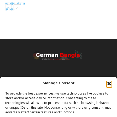
Manage Consent
Transparency & Disclaimer:
Some content and images on this site are generated with the
To provide the best experiences, we use technologies like cookies to
assistance of Artificial Intelligence (AI). While we strive for accuracy, AI
store and/or access device information. Consenting to these
can occasionally produce incorrect or outdated information.
technologies will allow us to process data such as browsing behavior
or unique IDs on this site. Not consenting or withdrawing consent, may
Please Note:
The content on GermanBangla.com is intended solely
adversely affect certain features and functions.