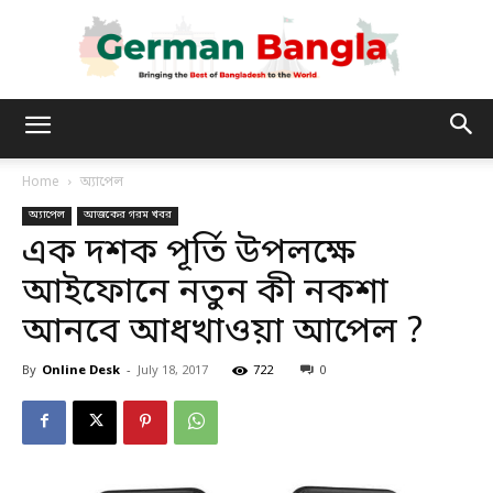
German
Home
অ্যাপেল
অ্যাপেল
আজকের গরম খবর
Bangla
এক দশক পূর্তি উপলক্ষে
আইফোনে নতুন কী নকশা
আনবে আধখাওয়া আপেল ?
By
Online Desk
-
July 18, 2017
722
0