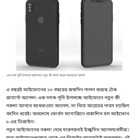
এক দশক পূর্তি উপলক্ষে আইফোনে নতুন কী নকশা আনবে আধখাওয়া আপেল
এ বছরই আইফোনের ১০ বছরের জন্মদিন পালন করছে টেক
জায়ান্ট অ্যাপল। এক দশক পূর্তি উপলক্ষে আইফোনে নতুন কী
নকশা আনবে আধখাওয়া আপেল, তা নিয়ে আগ্রহের পারদ চড়ছিল
বহুদিন ধরেই। অবশেষে ফোর্বস ম্যাগাজিনে প্রকাশিত হল আইফোন
৮ এর ডিজাইন।
নতুন আইফোনের নকশা দেখে যারপরনাই উচ্ছ্বসিত অ্যাপলপ্রেমীরা।
অন্য আইফোনগুলোর থেকে এর ডিজাইন অনেকটাই অন্যরকম। এই