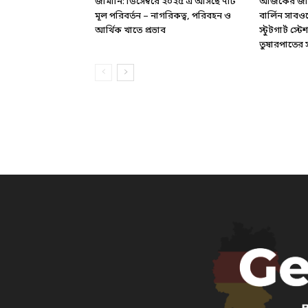
জার্মানি: ডিসেম্বরে ২০২৫ এ আসছে ৭টি
আজকের জার্ম
মূল পরিবর্তন – নাগরিকত্ব, পরিবহন ও
বার্লিন সাবও
আর্থিক খাতে প্রভাব
স্টুটগার্ট স
তুষারপাতের সত