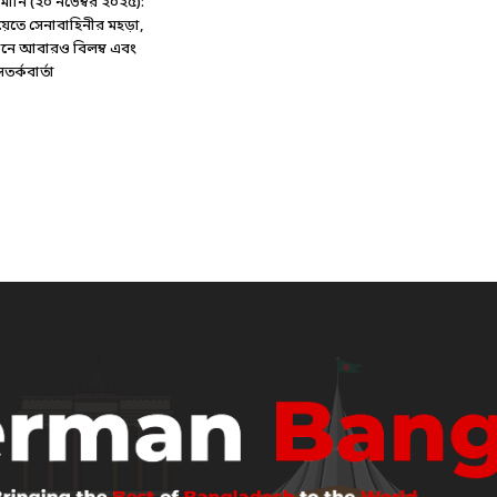
ানি (২০ নভেম্বর ২০২৫):
য়েতে সেনাবাহিনীর মহড়া,
্টেশনে আবারও বিলম্ব এবং
র্কবার্তা