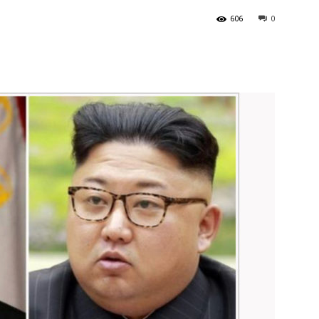
606
0