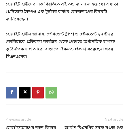
হোয়াইট হাউসের এক বিবৃতিতে এই তথ্য জানানো হয়েছে। এছাড়া
প্রেসিডেন্ট ট্রাম্পও এক টুইটার বার্তায় ফোনালাপের বিষয়টি
জানিয়েছেন।
হোয়াইট হাউস জানায়, প্রেসিডেন্ট ট্রাম্প ও প্রেসিডেন্ট মুন উত্তর
কোরিয়াকে প্রতিরক্ষা কার্যক্রম থেকে পেছাতে অর্থনৈতিক চাপসহ
কূটনৈতিক চাপ আরো বাড়াতে ঐকমত্য প্রকাশ করেছেন। খবর
সিএনএনের।
Previous article
Next article
হোয়াটসঅ্যাপের নতুন ফিচার
জার্মান বিএনপির সদস্য সংগ্রহ শুরু