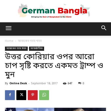
German
Home
আজকের গরম খবর
আজকের গরম খবর
আন্তর্জাতিক
Bangla
উত্তর কোরিয়ার ওপর আরো
চাপ সৃষ্টি করতে একমত ট্রাম্প ও
মুন
By
Online Desk
-
September 18, 2017
647
0