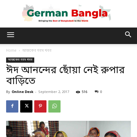
German
Home
আজকের গরম খবর
আজকের গরম খবর
Bangla
ঈদ আনন্দের ছোঁয়া নেই রুপার
বাড়িতে
By
Online Desk
-
September 2, 2017
516
0