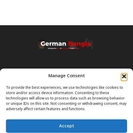
Manage Consent
Transparency & Disclaimer:
Some content and images on this site are generated with the
To provide the best experiences, we use technologies like cookies to
assistance of Artificial Intelligence (AI). While we strive for accuracy, AI
store and/or access device information. Consenting to these
can occasionally produce incorrect or outdated information.
technologies will allow us to process data such as browsing behavior
or unique IDs on this site. Not consenting or withdrawing consent, may
Please Note:
The content on GermanBangla.com is intended solely
adversely affect certain features and functions.
as a
general guide
and a starting point. It does not constitute legal or
professional advice. Always verify official rules (Visas, Laws, Taxes)
Accept
with government authorities before taking action.