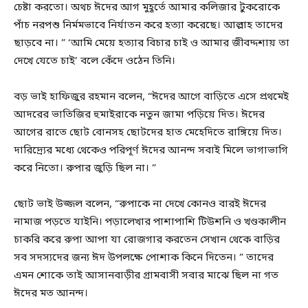
চেষ্টা করতো। অথচ ঈদের আগ মুহূর্তে আমার কলিজার টুকরোকে
পাঁচ নরপশু নির্মমভাবে নির্যাতন করে হত্যা করেছে। আল্লাহ তাদের
ছাড়বে না। ” ‘আমি মেয়ে হত্যার বিচার চাই ও আমার জীবদ্দশায় তা
দেখে যেতে চাই’ বলে কেঁদে ওঠেন তিনি।
বড় ভাই হাফিজুর রহমান বলেন, “ঈদের আগে বাড়িতে এসে প্রথমেই
আদরের ভাতিজির হুমাইরাকে নতুন জামা পড়িয়ে দিত। ঈদের
আগের রাতে ছোট বোনসহ ছোটদের হাত মেহেদিতে রাঙ্গিয়ে দিত।
দারিদ্র্যের মধ্যে থেকেও পরিপূর্ণ ঈদের আনন্দ সবাই মিলে ভাগাভাগি
করে নিতো। রুপার জুড়ি ছিল না। ”
ছোট ভাই উজ্জল বলেন, “রুপাকে না দেখে কোনও বারই ঈদের
নামাজ পড়তে যাইনি। পড়ালেখার পাশাপাশি টিউশনি ও খণ্ডকালীন
চাকরি করে রুপা আপা যা রোজগার করতেন সেখান থেকে বাড়ির
সব সদস্যদের জন্য ঈদ উপলক্ষে পোশাক কিনে দিতেন। ” তাদের
এমন শোকে তাই আসানবাড়ীর গ্রামবাসী সবার মাঝে ছিল না গত
ঈদের মত আনন্দ।