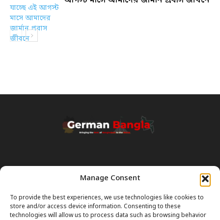
আগস্ট মাসে আমাদের জার্মান প্রবাস জীবনে
Manage Consent
Transparency & Disclaimer:
Some content and images on this site are generated with the
To provide the best experiences, we use technologies like cookies to
assistance of Artificial Intelligence (AI). While we strive for accuracy, AI
store and/or access device information. Consenting to these
can occasionally produce incorrect or outdated information.
technologies will allow us to process data such as browsing behavior