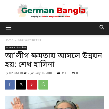
German
Home
আজকের গরম খবর
আজকের গরম খবর
Bangla
আ’লীগ ক্ষমতায় আসলে উন্নয়ন
হয়: শেখ হাসিনা
By
Online Desk
-
January 30, 2018
411
0