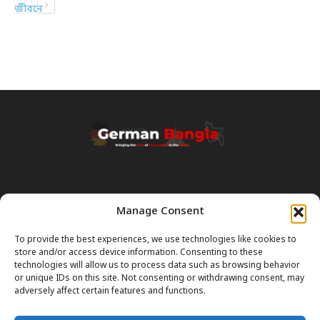
Manage Consent
Transparency & Disclaimer:
Some content and images on this site are generated with the
To provide the best experiences, we use technologies like cookies to
assistance of Artificial Intelligence (AI). While we strive for accuracy, AI
store and/or access device information. Consenting to these
can occasionally produce incorrect or outdated information.
technologies will allow us to process data such as browsing behavior
or unique IDs on this site. Not consenting or withdrawing consent, may
Please Note:
The content on GermanBangla.com is intended solely
adversely affect certain features and functions.
as a
general guide
and a starting point. It does not constitute legal or
professional advice. Always verify official rules (Visas, Laws, Taxes)