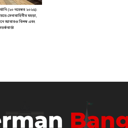
ানি (২০ নভেম্বর ২০২৫):
য়েতে সেনাবাহিনীর মহড়া,
্টেশনে আবারও বিলম্ব এবং
র্কবার্তা