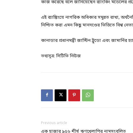
কাজ করেছে বলে জানিয়েছেন র‌্যাংকিং মডেলের প্রণ
এই র‌্যাঙ্কিংয়ে নাগরিক অধিকার সমুন্নত রাখা, অর্থনৈ
নিশ্চিত করা এমন কিছু মানদণ্ডের ভিত্তিতে বিশ্ব নেত
কানাডার প্রধানমন্ত্রী জাস্টিন ট্রুডো এবং জামার্নির চ্য
তথ্যসূত্র: সিটিভি নিউজ
Previous article
এক হাজার ৯৫৬ শীর্ষ ঋণখেলাপির নামসংবলিত