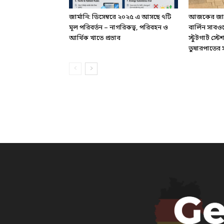
জার্মানি: ডিসেম্বরে ২০২৫ এ আসছে ৭টি
আজকের জার্ম
মূল পরিবর্তন – নাগরিকত্ব, পরিবহন ও
বার্লিন সাবও
আর্থিক খাতে প্রভাব
স্টুটগার্ট স
তুষারপাতের সত