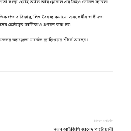
েতা সংস্থা ওয়াই অ্যান্ড আর গ্লোবাল এর সিইও ডেভিড স্যাবল।
তিক প্রভাব বিস্তার, লিঙ্গ বৈষম্য কমানো এবং ধর্মীয় স্বাধীনতা
াদের শ্রেষ্ঠত্বের তালিকাও প্রণয়ন করা হয়।
ান্সেলর অ্যাঞ্জেলা মার্কেল র‌্যাঙ্কিংয়ের শীর্ষে আছেন।
Next article
নতুন আইজিপি জাবেদ পাটোয়ারী