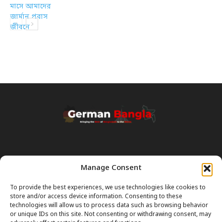
Manage Consent
Transparency & Disclaimer:
Some content and images on this site are generated with the
To provide the best experiences, we use technologies like cookies to
assistance of Artificial Intelligence (AI). While we strive for accuracy, AI
store and/or access device information. Consenting to these
can occasionally produce incorrect or outdated information.
technologies will allow us to process data such as browsing behavior
or unique IDs on this site. Not consenting or withdrawing consent, may