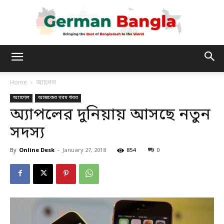
German
Home
অ্যাপেল
অ্যাপেল
আজকের গরম খবর
Bangla
অ্যাপলের দুনিয়ায় আসছে নতুন
সদস্য
By
Online Desk
-
January 27, 2018
854
0