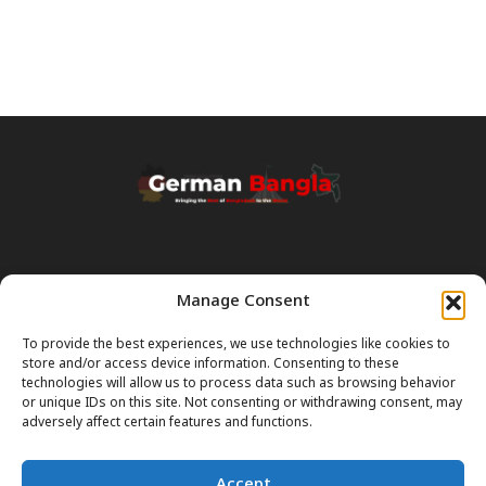
Manage Consent
Transparency & Disclaimer:
Some content and images on this site are generated with the
To provide the best experiences, we use technologies like cookies to
assistance of Artificial Intelligence (AI). While we strive for accuracy, AI
store and/or access device information. Consenting to these
can occasionally produce incorrect or outdated information.
technologies will allow us to process data such as browsing behavior
or unique IDs on this site. Not consenting or withdrawing consent, may
Please Note:
The content on GermanBangla.com is intended solely
adversely affect certain features and functions.
as a
general guide
and a starting point. It does not constitute legal or
professional advice. Always verify official rules (Visas, Laws, Taxes)
Accept
with government authorities before taking action.