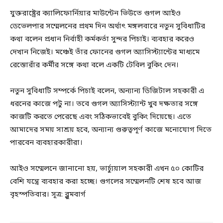
যুক্তরাষ্ট্রের ক্যালিফোর্নিয়ার মাউন্টেন ভিউতে গুগল আইও
ডেভেলপার সম্মেলনের প্রথম দিন অর্থাৎ মঙ্গলবারে নতুন সুবিধাটির
কথা বলেন প্রধান নির্বাহী কর্মকর্তা সুন্দর পিচাই। ব্যবহার করেও
দেখান নিজেই। মঞ্চেই তাঁর ফোনের গুগল অ্যাসিস্ট্যান্টের মাধ্যমে
রেস্তোরাঁর কর্মীর সঙ্গে কথা বলে একটি টেবিল বুকিং দেন।
নতুন সুবিধাটি সম্পর্কে পিচাই বলেন, অন্যান্য ডিজিটাল সহকারী এ
ধরনের কাজে পটু না। তবে গুগল অ্যাসিস্ট্যান্ট খুব দক্ষতার সঙ্গে
কাজটি করতে পেরেছে এবং সঠিকভাবেই বুকিং দিয়েছে। এতে
আমাদের সময় সাশ্রয় হবে, অন্যান্য গুরুত্বপূর্ণ কাজে মনোযোগ দিতে
পারবেন ব্যবহারকারীরা।
আইও সম্মেলনে জানানো হয়, ভার্চ্যুয়াল সহকারী এখন ৫০ কোটির
বেশি যন্ত্রে ব্যবহার করা হচ্ছে। গুগলের সম্মেলনটি শেষ হবে আজ
বৃহস্পতিবার। সূত্র: ব্লুমবার্গ