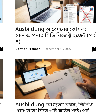
Ausbildung আবেদনের কৌশল:
কেন আপনার সিভি রিজেক্ট হচ্ছে? (পর্ব
৪)
0
0
German Probashi
-
December 15, 2025
ন
Ausbildung যোগ্যতা: বয়স, জিপিএ
এবং ভাষা নিয়ে ৩টি কঠিন শর্ত (পর্ব...