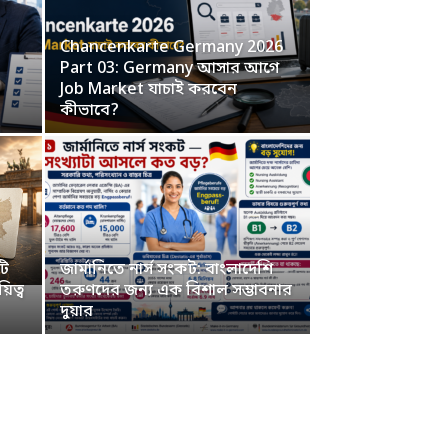
Chancenkarte Germany 2026
Part 03: Germany আসার আগে
Job Market যাচাই করবেন
কীভাবে?
টি
জার্মানিতে নার্স সংকট: বাংলাদেশি
িত্ব
তরুণদের জন্য এক বিশাল সম্ভাবনার
দুয়ার