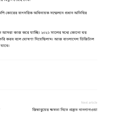
 বিদ্যুৎ পৌঁছে দেব।
পি কোরের বাৎসরিক অধিনায়ক সম্মেলনে প্রধান অতিথির
 পৌঁছাতে আমরা কাজ করে যাচ্ছি। ২০২১ সালের মধ্যে কোনো ঘর
 তৈরি করব বলে ঘোষণা দিয়েছিলাম। আজ বাংলাদেশ ডিজিটাল
যাবে।
Next article
া
জিম্বাবুয়ের ক্ষমতা নিতে প্রস্তুত নানগাগওয়া