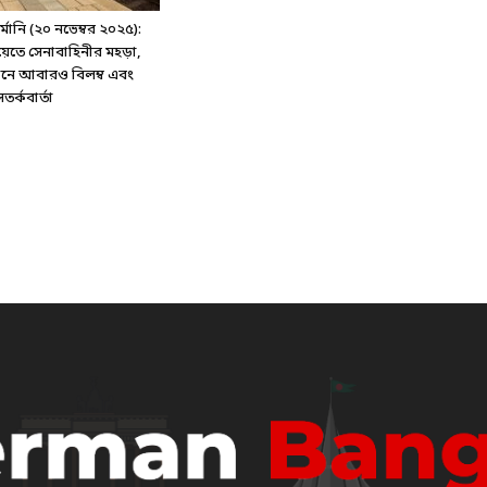
ানি (২০ নভেম্বর ২০২৫):
য়েতে সেনাবাহিনীর মহড়া,
্টেশনে আবারও বিলম্ব এবং
র্কবার্তা