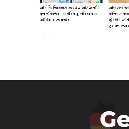
জার্মানি: ডিসেম্বরে ২০২৫ এ আসছে ৭টি
আজকের জার্ম
মূল পরিবর্তন – নাগরিকত্ব, পরিবহন ও
বার্লিন সাবও
আর্থিক খাতে প্রভাব
স্টুটগার্ট স
তুষারপাতের সত