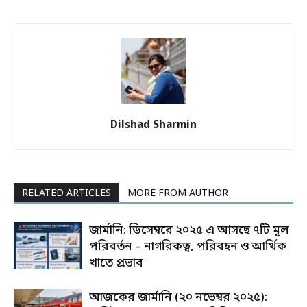
Dilshad Sharmin
RELATED ARTICLES
MORE FROM AUTHOR
জার্মানি: ডিসেম্বরে ২০২৫ এ আসছে ৭টি মূল
পরিবর্তন – নাগরিকত্ব, পরিবহন ও আর্থিক
খাতে প্রভাব
আজকের জার্মানি (২০ নভেম্বর ২০২৫):