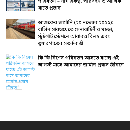
পরিবর্তন – নাগরিকত্ব, পরিবহন ও আর্থিক
খাতে প্রভাব
আজকের জার্মানি (২০ নভেম্বর ২০২৫):
বার্লিন সাবওয়েতে সেনাবাহিনীর মহড়া,
স্টুটগার্ট স্টেশনে আবারও বিলম্ব এবং
তুষারপাতের সতর্কবার্তা
কি কি বিশেষ পরিবর্তন আসতে যাচ্ছে এই
আগস্ট মাসে আমাদের জার্মান প্রবাস জীবনে