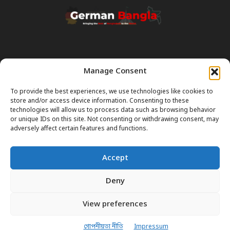
Manage Consent
Transparency & Disclaimer:
Some content and images on this site are generated with the
To provide the best experiences, we use technologies like cookies to
assistance of Artificial Intelligence (AI). While we strive for accuracy, AI
store and/or access device information. Consenting to these
can occasionally produce incorrect or outdated information.
technologies will allow us to process data such as browsing behavior
or unique IDs on this site. Not consenting or withdrawing consent, may
Please Note:
The content on GermanBangla.com is intended solely
adversely affect certain features and functions.
as a
general guide
and a starting point. It does not constitute legal or
professional advice. Always verify official rules (Visas, Laws, Taxes)
Accept
with government authorities before taking action.
Deny
View preferences
আমাদের সম্পর্কে
যোগাযোগ
গোপনীয়তা নীতি
Impressum
© German Bangla. Bringing the Best of Bangladesh to the World.