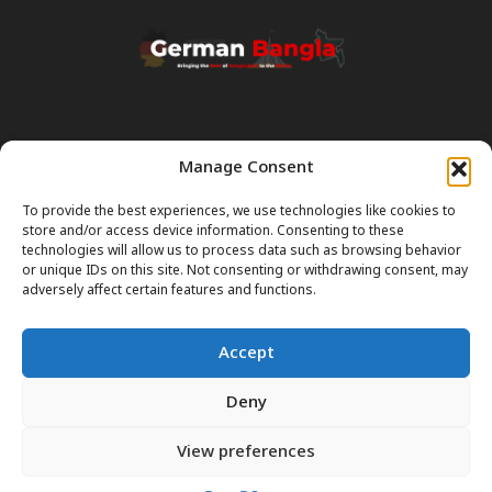
Manage Consent
Transparency & Disclaimer:
Some content and images on this site are generated with the
To provide the best experiences, we use technologies like cookies to
assistance of Artificial Intelligence (AI). While we strive for accuracy, AI
store and/or access device information. Consenting to these
can occasionally produce incorrect or outdated information.
technologies will allow us to process data such as browsing behavior
or unique IDs on this site. Not consenting or withdrawing consent, may
Please Note:
The content on GermanBangla.com is intended solely
adversely affect certain features and functions.
as a
general guide
and a starting point. It does not constitute legal or
professional advice. Always verify official rules (Visas, Laws, Taxes)
Accept
with government authorities before taking action.
Deny
View preferences
আমাদের সম্পর্কে
যোগাযোগ