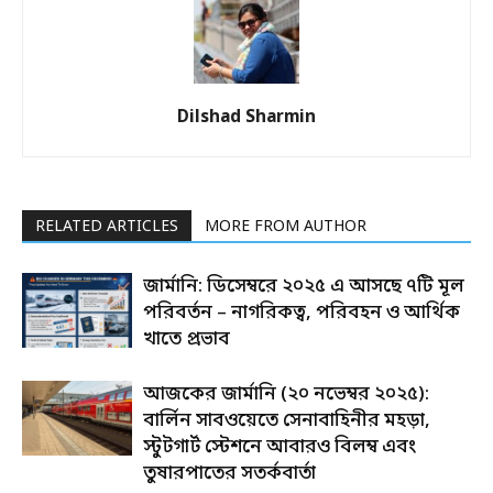
Dilshad Sharmin
RELATED ARTICLES
MORE FROM AUTHOR
জার্মানি: ডিসেম্বরে ২০২৫ এ আসছে ৭টি মূল
পরিবর্তন – নাগরিকত্ব, পরিবহন ও আর্থিক
খাতে প্রভাব
আজকের জার্মানি (২০ নভেম্বর ২০২৫):
বার্লিন সাবওয়েতে সেনাবাহিনীর মহড়া,
স্টুটগার্ট স্টেশনে আবারও বিলম্ব এবং
তুষারপাতের সতর্কবার্তা