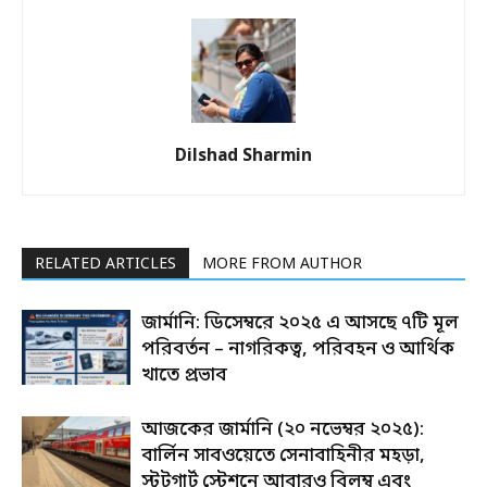
Dilshad Sharmin
RELATED ARTICLES
MORE FROM AUTHOR
জার্মানি: ডিসেম্বরে ২০২৫ এ আসছে ৭টি মূল
পরিবর্তন – নাগরিকত্ব, পরিবহন ও আর্থিক
খাতে প্রভাব
আজকের জার্মানি (২০ নভেম্বর ২০২৫):
বার্লিন সাবওয়েতে সেনাবাহিনীর মহড়া,
স্টুটগার্ট স্টেশনে আবারও বিলম্ব এবং