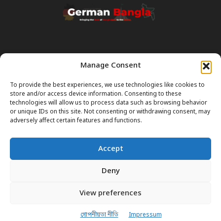
Manage Consent
Transparency & Disclaimer:
Some content and images on this site are generated with the
To provide the best experiences, we use technologies like cookies to
assistance of Artificial Intelligence (AI). While we strive for accuracy, AI
store and/or access device information. Consenting to these
can occasionally produce incorrect or outdated information.
technologies will allow us to process data such as browsing behavior
or unique IDs on this site. Not consenting or withdrawing consent, may
Please Note:
The content on GermanBangla.com is intended solely
adversely affect certain features and functions.
as a
general guide
and a starting point. It does not constitute legal or
professional advice. Always verify official rules (Visas, Laws, Taxes)
Accept
with government authorities before taking action.
Deny
View preferences
আমাদের সম্পর্কে
যোগাযোগ
গোপনীয়তা নীতি
Impressum
© German Bangla. Bringing the Best of Bangladesh to the World.