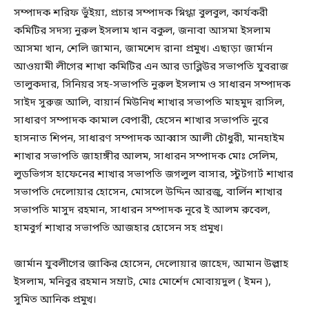
সম্পাদক শরিফ ভুঁইয়া, প্রচার সম্পাদক স্নিগ্ধা বুলবুল, কার্যকরী
কমিটির সদস্য নুরুল ইসলাম খান বকুল, জনাবা আসমা ইসলাম
আসমা খান, শেলি জামান, জামশেদ রানা প্রমুখ। এছাড়া জার্মান
আওয়ামী লীগের শাখা কমিটির এন আর ডাব্লিউর সভাপতি যুবরাজ
তালুকদার, সিনিয়র সহ-সভাপতি নুরুল ইসলাম ও সাধারন সম্পাদক
সাইদ সুরুজ আলি, বায়ার্ন মিউনিখ শাখার সভাপতি মাহমুদ রাসিল,
সাধারণ সম্পাদক কামাল বেপারী, হেসেন শাখার সভাপতি নুরে
হাসনাত শিপন, সাধারণ সম্পাদক আব্বাস আলী চৌধুরী, মানহাইম
শাখার সভাপতি জাহাঙ্গীর আলম, সাধারন সম্পাদক মোঃ সেলিম,
লুডভিগস হাফেনের শাখার সভাপতি জগলুল বাসার, স্টুটগার্ট শাখার
সভাপতি দেলোয়ার হোসেন, মোসলে উদ্দিন আরজু, বার্লিন শাখার
সভাপতি মাসুদ রহমান, সাধারন সম্পাদক নূরে ই আলম রুবেল,
হামবুর্গ শাখার সভাপতি আজহার হোসেন সহ প্রমুখ।
জার্মান যুবলীগের জাকির হোসেন, দেলোয়ার জাহেদ, আমান উল্লাহ
ইসলাম, মনিবুর রহমান সম্রাট, মোঃ মোর্শেদ মোবায়দুল ( ইমন ),
সুমিত আনিক প্রমুখ।