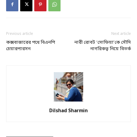
Previous article
Next article
কক্সবাজারের পথে বিএনপি
নারী রোবট ‘সোফিয়া’কে সৌদি
চেয়ারপারসন
নাগরিকত্ব নিয়ে বিতর্ক
Dilshad Sharmin