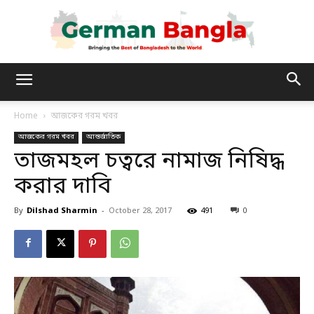
German
Home
আজকের গরম খবর
আজকের গরম খবর
আন্তর্জাতিক
Bangla
তাজমহল চত্বরে নামাজ নিষিদ্ধ
করার দাবি
By
Dilshad Sharmin
-
October 28, 2017
491
0