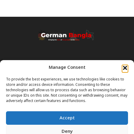
Manage Consent
Transparency & Disclaimer:
Some content and images on this site are generated with the
To provide the best experiences, we use technologies like cookies to
assistance of Artificial Intelligence (AI). While we strive for accuracy, AI
store and/or access device information. Consenting to these
can occasionally produce incorrect or outdated information.
technologies will allow us to process data such as browsing behavior
or unique IDs on this site. Not consenting or withdrawing consent, may
Please Note:
The content on GermanBangla.com is intended solely
adversely affect certain features and functions.
as a
general guide
and a starting point. It does not constitute legal or
professional advice. Always verify official rules (Visas, Laws, Taxes)
Accept
with government authorities before taking action.
Deny