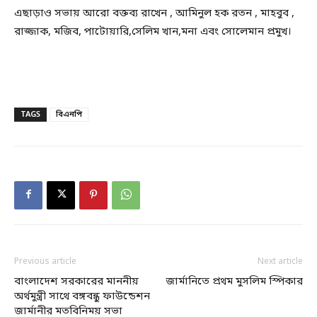
এছাড়াও সভায় আরো বক্তব্য রাখেন , আমিনুল হক রতন , মাহবুব ,
রাজ্জাক, মজিব, পাটোয়ারি,সেলিম খান,মনা এবং সোলেমান প্রমুখ।
TAGS
বিএনপি
Previous article
Next article
বাংলাদেশ সরকারের মাননীয়
জার্মানিতে প্রথম মুসলিম স্পিকার
অর্থমুন্ত্রী সাথে বঙ্গবন্ধু ফাউন্ডেশন
জার্মানীর মতবিনিময় সভা