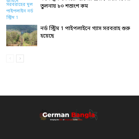
তুলনায় ৮০ শতাংশ কম
নর্ড স্ট্রিম 1 পাইপলাইনে গ্যাস সরবরাহ শুরু
হয়েছে