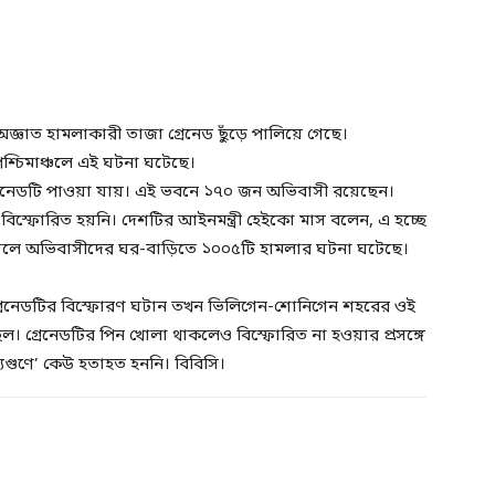
অজ্ঞাত হামলাকারী তাজা গ্রেনেড ছুঁড়ে পালিয়ে গেছে।
পশ্চিমাঞ্চলে এই ঘটনা ঘটেছে।
েনেডটি পাওয়া যায়। এই ভবনে ১৭০ জন অভিবাসী রয়েছেন।
স্ফোরিত হয়নি। দেশটির আইনমন্ত্রী হেইকো মাস বলেন, এ হচ্ছে
৫ সালে অভিবাসীদের ঘর-বাড়িতে ১০০৫টি হামলার ঘটনা ঘটেছে।
াবেগ্রেনেডটির বিস্ফোরণ ঘটান তখন ভিলিগেন-শোনিগেন শহরের ওই
। গ্রেনেডটির পিন খোলা থাকলেও বিস্ফোরিত না হওয়ার প্রসঙ্গে
গ্যগুণে’ কেউ হতাহত হননি। বিবিসি।