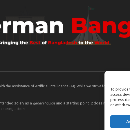
 the assistance of Artificial Intelligence (AI). While we strive for accuracy, A
To provide 
access devi
process dat
ntended solely as a
general guide
and a starting point. It does not constitute le
or withdraw
e taking action.
A