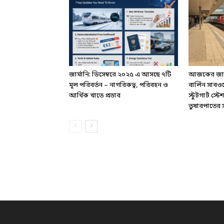
জার্মানি: ডিসেম্বরে ২০২৫ এ আসছে ৭টি
আজকের জার্ম
মূল পরিবর্তন – নাগরিকত্ব, পরিবহন ও
বার্লিন সাবও
আর্থিক খাতে প্রভাব
স্টুটগার্ট স
তুষারপাতের সত