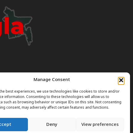
Manage Consent
I can occasionally produce incorrect or outdated
the best experiences, we use technologies like cookies to store and/or
ce information. Consenting to these technologies will allow us to
a such as browsing behavior or unique IDs on this site. Not consenting
gal or professional advice. Always verify official rules
ing consent, may adversely affect certain features and functions.
ccept
Deny
View preferences