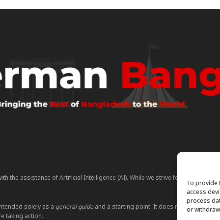
 the assistance of Artificial Intelligence (AI). While we strive for accuracy, A
To provide 
access devi
process dat
ntended solely as a
general guide
and a starting point. It does not constitute le
or withdraw
e taking action.