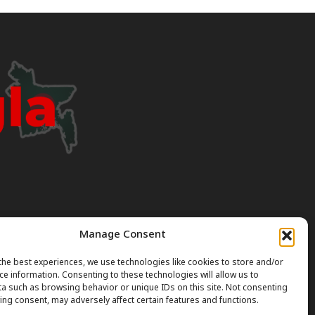
Manage Consent
I can occasionally produce incorrect or outdated
the best experiences, we use technologies like cookies to store and/or
ce information. Consenting to these technologies will allow us to
a such as browsing behavior or unique IDs on this site. Not consenting
gal or professional advice. Always verify official rules
ing consent, may adversely affect certain features and functions.