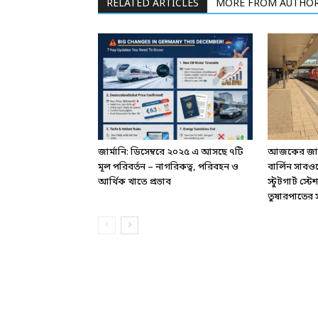
RELATED ARTICLES
MORE FROM AUTHO
জার্মানি: ডিসেম্বরে ২০২৫ এ আসছে ৭টি
আজকের জার্ম
মূল পরিবর্তন – নাগরিকত্ব, পরিবহন ও
বার্লিন সাবও
আর্থিক খাতে প্রভাব
স্টুটগার্ট স
তুষারপাতের সত