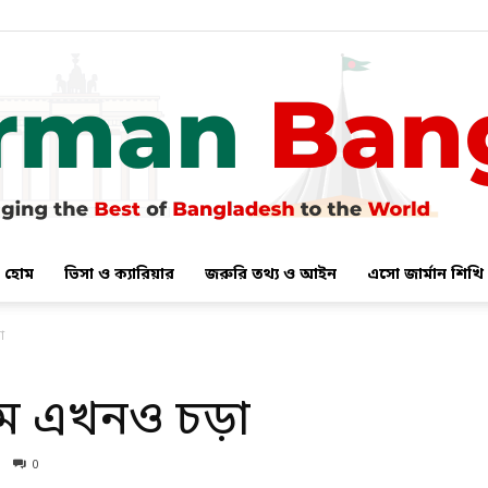
হোম
ভিসা ও ক্যারিয়ার
জরুরি তথ্য ও আইন
এসো জার্মান শিখি
German
া
াম এখনও চড়া
Bangla
0